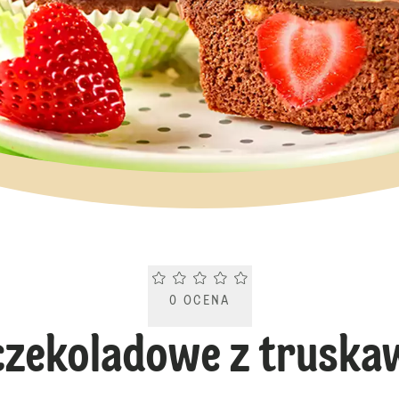
Current rating 0.0. Click to rate.
0
OCENA
rczekoladowe z trusk