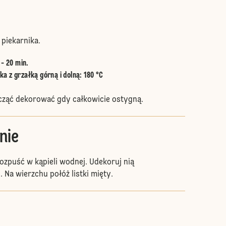
piekarnika.
 - 20 min.
a z grzałką górną i dolną
:
180 °C
cząć dekorować gdy całkowicie ostygną.
nie
zpuść w kąpieli wodnej. Udekoruj nią
 Na wierzchu połóż listki mięty.