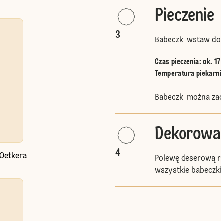
Pieczenie
3
Babeczki wstaw do 
Czas pieczenia: ok. 17
Temperatura piekarnik
Babeczki można za
Dekorowa
4
 Oetkera
Polewę deserową ro
wszystkie babeczki.