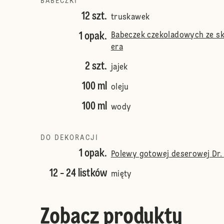
BABECZKI
12 szt.
truskawek
1 opak.
Babeczek czekoladowych ze sk
era
2 szt.
jajek
100 ml
oleju
100 ml
wody
DO DEKORACJI
1 opak.
Polewy gotowej deserowej Dr.
12 - 24 listków
mięty
Zobacz produkty