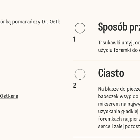
órką pomarańczy Dr. Oetk
Sposób p
1
Trsukawki umyj, od
użyciu foremki do 
Ciasto
2
Na blasze do piecz
 Oetkera
babeczek wsyp do mi
mikserem na najwy
uzyskania gładkiej
foremkach najpierw
serce i zalej pozo