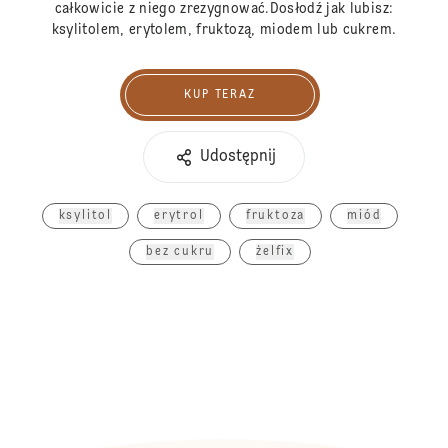
całkowicie z niego zrezygnować.Dosłodź jak lubisz:
ksylitolem, erytolem, fruktozą, miodem lub cukrem.
KUP TERAZ
Kup teraz
Udostępnij
ksylitol
erytrol
fruktoza
miód
bez cukru
żelfix