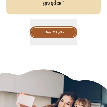
grządce”
Pokaż więcej
POKAŻ WIĘCEJ