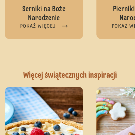
Serniki na Boże
Piernik
Narodzenie
Naro
POKAŻ WIĘCEJ
POKAŻ W
Więcej świątecznych inspiracji