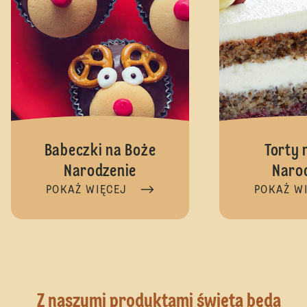
Babeczki na Boże
Torty 
Narodzenie
Naro
POKAŻ WIĘCEJ
POKAŻ W
Z naszymi produktami święta będą