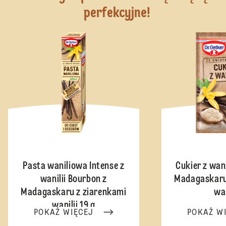
perfekcyjne!
Pasta waniliowa Intense z
Cukier z wan
wanilii Bourbon z
Madagaskaru
Madagaskaru z ziarenkami
wan
wanilii 19 g
POKAŻ WIĘCEJ
POKAŻ W