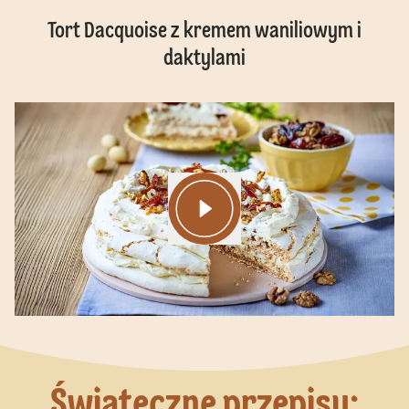
Tort Dacquoise z kremem waniliowym i
daktylami
Świąteczne przepisy: