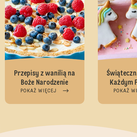
Przepisy z wanilią na
Świąteczn
Boże Narodzenie
Każdym P
POKAŻ WIĘCEJ
POKAŻ W