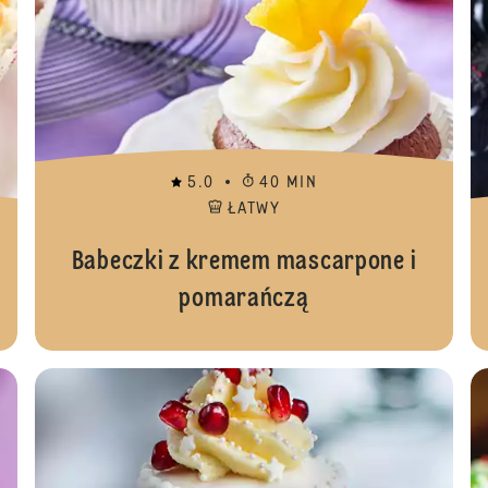
5.0
40 MIN
ŁATWY
Babeczki z kremem mascarpone i
pomarańczą
Babecz