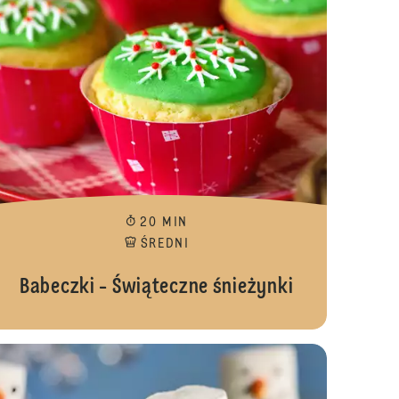
20 MIN
ŚREDNI
Babeczki - Świąteczne śnieżynki
ki Margaretki
Babeczki Mum