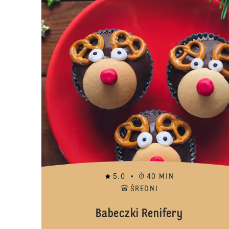
5.0
40 MIN
ŚREDNI
Babeczki Renifery