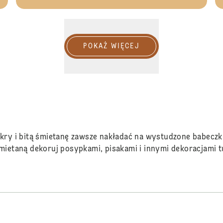
POKAŻ WIĘCEJ
ukry i bitą śmietanę zawsze nakładać na wystudzone babeczki
mietaną dekoruj posypkami, pisakami i innymi dekoracjami t