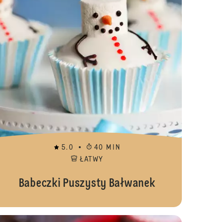
5.0
40 MIN
ŁATWY
Babeczki Puszysty Bałwanek
ki Renifery
Babeczki czek