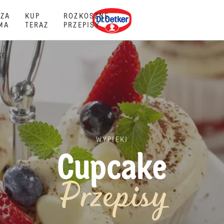
Dr. Oetker
ZA
KUP
ROZKOSZNE
MA
TERAZ
PRZEPISY
KE
WYPIEKI
Cupcake
Przepisy