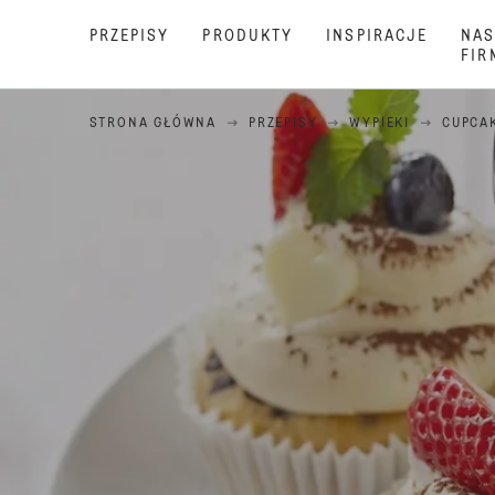
PRZEPISY
PRODUKTY
INSPIRACJE
NAS
FIR
STRONA GŁÓWNA
PRZEPISY
WYPIEKI
CUPCA