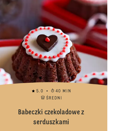
5.0
40 MIN
ŚREDNI
Babeczki czekoladowe z
serduszkami