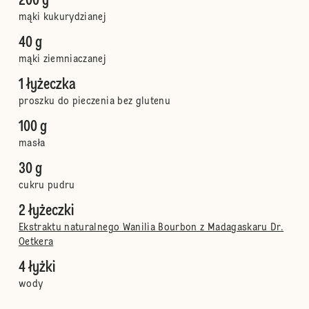
200 g
mąki kukurydzianej
40 g
mąki ziemniaczanej
1 łyżeczka
proszku do pieczenia bez glutenu
100 g
masła
30 g
cukru pudru
2 łyżeczki
Ekstraktu naturalnego Wanilia Bourbon z Madagaskaru Dr.
Oetkera
4 łyżki
wody