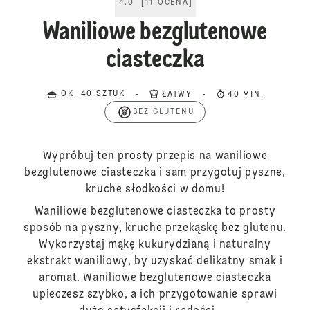
4.0
[
11
OCENA
]
Waniliowe bezglutenowe
ciasteczka
OK. 40 SZTUK
ŁATWY
40 MIN.
BEZ GLUTENU
Wypróbuj ten prosty przepis na waniliowe
bezglutenowe ciasteczka i sam przygotuj pyszne,
kruche słodkości w domu!
Waniliowe bezglutenowe ciasteczka to prosty
sposób na pyszny, kruche przekąskę bez glutenu.
Wykorzystaj mąkę kukurydzianą i naturalny
ekstrakt waniliowy, by uzyskać delikatny smak i
aromat. Waniliowe bezglutenowe ciasteczka
upieczesz szybko, a ich przygotowanie sprawi