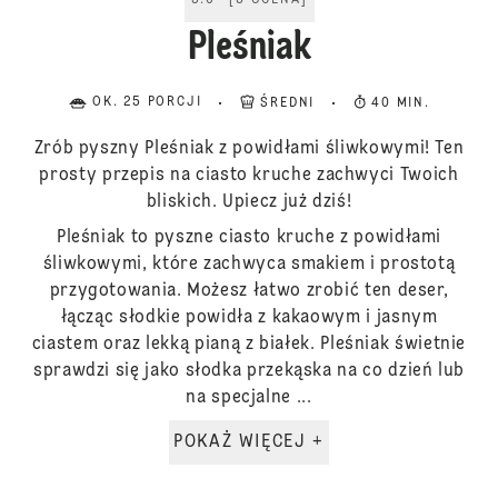
5.0
[
3
OCENA
]
Pleśniak
OK. 25 PORCJI
ŚREDNI
40 MIN.
Zrób pyszny Pleśniak z powidłami śliwkowymi! Ten
prosty przepis na ciasto kruche zachwyci Twoich
bliskich. Upiecz już dziś!
Pleśniak to pyszne ciasto kruche z powidłami
śliwkowymi, które zachwyca smakiem i prostotą
przygotowania. Możesz łatwo zrobić ten deser,
łącząc słodkie powidła z kakaowym i jasnym
ciastem oraz lekką pianą z białek. Pleśniak świetnie
sprawdzi się jako słodka przekąska na co dzień lub
na specjalne ...
POKAŻ WIĘCEJ +