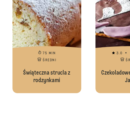
75 MIN
3.0
ŚREDNI
Ś
Świąteczna strucla z
Czekoladowe
rodzynkami
Ja