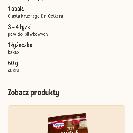
1 opak.
Ciasta Kruchego Dr. Oetkera
3 - 4 łyżki
powideł śliwkowych
1 łyżeczka
kakao
60 g
cukru
Zobacz produkty