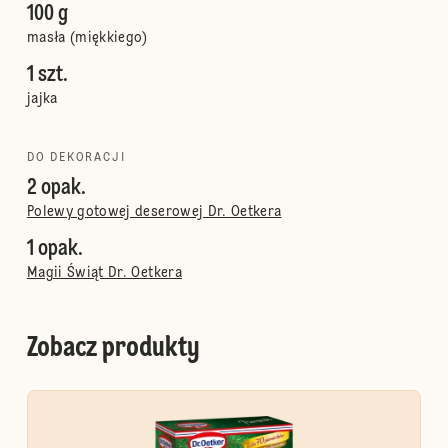
100 g
masła (miękkiego)
1 szt.
jajka
DO DEKORACJI
2 opak.
Polewy gotowej deserowej Dr. Oetkera
1 opak.
Magii Świąt Dr. Oetkera
Zobacz produkty