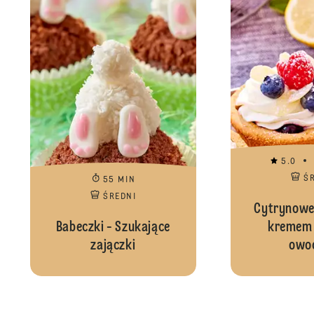
5.0
Ś
55 MIN
ŚREDNI
Cytrynowe 
Babeczki - Szukające
kremem r
zajączki
owo