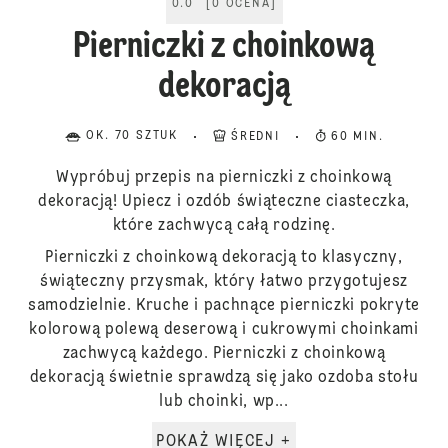
0.0
[
0
OCENA
]
Pierniczki z choinkową
dekoracją
OK. 70 SZTUK
ŚREDNI
60 MIN.
Wypróbuj przepis na pierniczki z choinkową
dekoracją! Upiecz i ozdób świąteczne ciasteczka,
które zachwycą całą rodzinę.
Pierniczki z choinkową dekoracją to klasyczny,
świąteczny przysmak, który łatwo przygotujesz
samodzielnie. Kruche i pachnące pierniczki pokryte
kolorową polewą deserową i cukrowymi choinkami
zachwycą każdego. Pierniczki z choinkową
dekoracją świetnie sprawdzą się jako ozdoba stołu
lub choinki, wp...
POKAŻ WIĘCEJ +