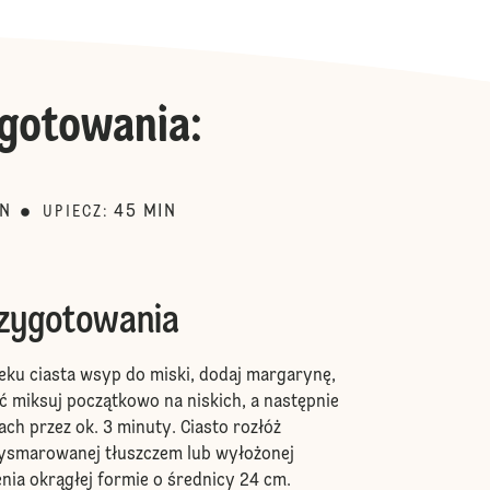
gotowania
:
IN
45
MIN
UPIECZ
:
rzygotowania
eku ciasta wsyp do miski, dodaj margarynę,
ść miksuj początkowo na niskich, a następnie
ch przez ok. 3 minuty. Ciasto rozłóż
ysmarowanej tłuszczem lub wyłożonej
nia okrągłej formie o średnicy 24 cm.