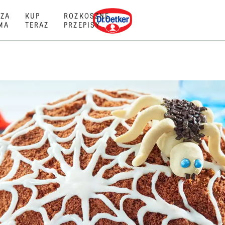
Dr. Oetker
ZA
KUP
ROZKOSZNE
MA
TERAZ
PRZEPISY