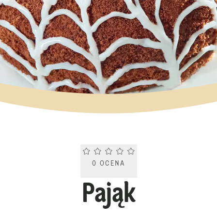
Current rating 0.0. Click to rate.
0
OCENA
Pająk