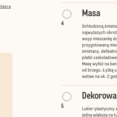
etkera
Masa
4
Schłodzoną śmieta
najwyższych obrot
wsyp mieszankę do 
przygotowaną mies
śmietany, delikatn
płatki czekoladowe
Masę wyłóż na ban
od brzegu. Łyżką u
wstaw na ok. 2 god
Dekorowa
5
Lukier plastyczny 
jedną większą na t