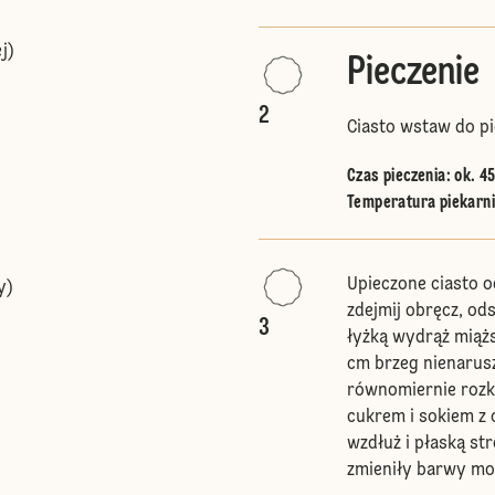
j)
Pieczenie
2
Ciasto wstaw do pi
Czas pieczenia: ok. 4
Temperatura piekarnik
Upieczone ciasto 
y)
zdejmij obręcz, od
3
łyżką wydrąż miążs
cm brzeg nienarusz
równomiernie rozk
cukrem i sokiem z 
wzdłuż i płaską st
zmieniły barwy moż