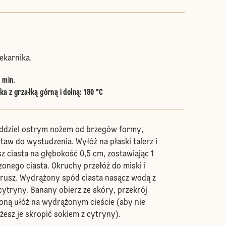
ekarnika.
5 min.
a z grzałką górną i dolną
:
180 °C
oddziel ostrym nożem od brzegów formy,
staw do wystudzenia. Wyłóż na płaski talerz i
z ciasta na głębokość 0,5 cm, zostawiając 1
onego ciasta. Okruchy przełóż do miski i
rusz. Wydrążony spód ciasta nasącz wodą z
cytryny. Banany obierz ze skóry, przekrój
roną ułóż na wydrążonym cieście (aby nie
esz je skropić sokiem z cytryny).