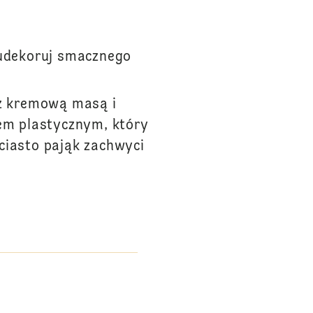
 udekoruj smacznego
 z kremową masą i
rem plastycznym, który
ciasto pająk zachwyci