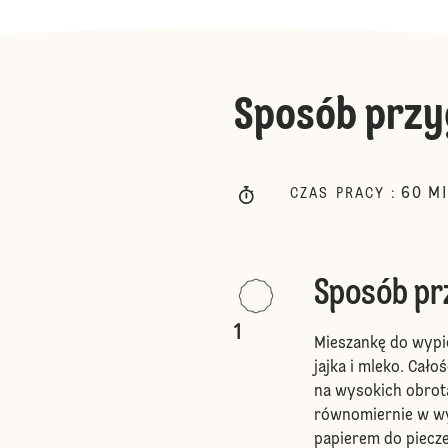
Sposób przy
60
M
CZAS PRACY
:
Sposób p
1
Mieszankę do wypi
jajka i mleko. Cało
na wysokich obrota
równomiernie w w
papierem do piecze