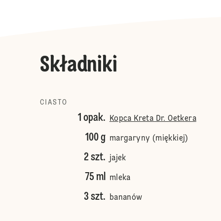
Składniki
CIASTO
1 opak.
Kopca Kreta Dr. Oetkera
100 g
margaryny (miękkiej)
2 szt.
jajek
75 ml
mleka
3 szt.
bananów