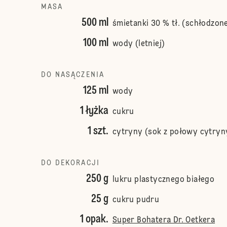
MASA
500 ml
śmietanki 30 % tł. (schłodzone
100 ml
wody (letniej)
DO NASĄCZENIA
125 ml
wody
1 łyżka
cukru
1 szt.
cytryny (sok z połowy cytryn
DO DEKORACJI
250 g
lukru plastycznego białego
25 g
cukru pudru
1 opak.
Super Bohatera Dr. Oetkera