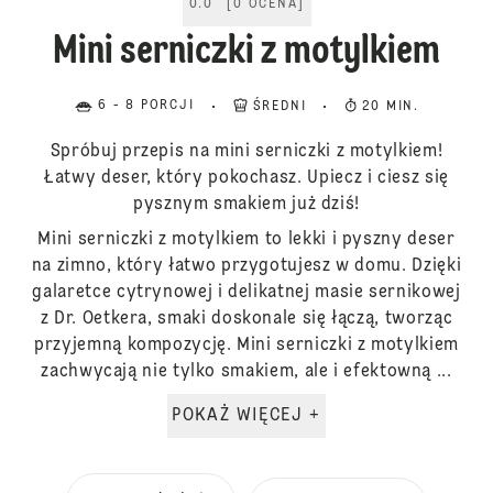
0.0
[
0
OCENA
]
Mini serniczki z motylkiem
6 - 8 PORCJI
ŚREDNI
20 MIN.
Spróbuj przepis na mini serniczki z motylkiem!
Łatwy deser, który pokochasz. Upiecz i ciesz się
pysznym smakiem już dziś!
Mini serniczki z motylkiem to lekki i pyszny deser
na zimno, który łatwo przygotujesz w domu. Dzięki
galaretce cytrynowej i delikatnej masie sernikowej
z Dr. Oetkera, smaki doskonale się łączą, tworząc
przyjemną kompozycję. Mini serniczki z motylkiem
zachwycają nie tylko smakiem, ale i efektowną ...
POKAŻ WIĘCEJ +