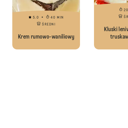
2
Ś
5.0
40 MIN
ŚREDNI
Kluski len
Krem rumowo-waniliowy
truska