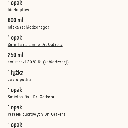
1 opak.
biszkoptów
600 ml
mleka (schłodzonego)
1 opak.
Sernika na zimno Dr. Oetkera
250 ml
śmietanki 30 % tł. (schłodzonej)
1 łyżka
cukru pudru
1 opak.
Śmietan-fixu Dr. Oetkera
1 opak.
Perełek cukrowych Dr. Oetkera
1 opak.