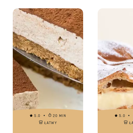
5.0
20 MIN
5.0
ŁATWY
Ł