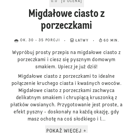
0.0
[
0
OCENA
]
Migdałowe ciasto z
porzeczkami
OK. 30 - 35 PORCJI
ŁATWY
60 MIN.
Wypróbuj prosty przepis na migdałowe ciasto z
porzeczkami i ciesz się pysznym domowym
smakiem. Upiecz je już dziś!
Migdałowe ciasto z porzeczkami to idealne
połączenie kruchego ciasta i kwaśnych owoców.
Migdałowe ciasto z porzeczkami zachwyca
delikatnym smakiem i chrupiącą kruszonką z
płatków owsianych. Przygotowanie jest proste, a
efekt pyszny - doskonały na każdą okazję, gdy
masz ochotę na coś słodkiego i l...
POKAŻ WIĘCEJ +