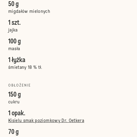
50 g
migdałów mielonych
1 szt.
jajka
100 g
masła
1 łyżka
śmietany 18 % tł.
OBŁOŻENIE
150 g
cukru
1 opak.
Kisielu smak poziomkowy Dr. Oetkera
70 g