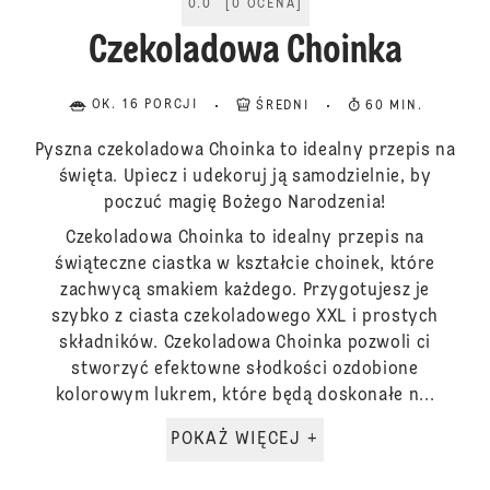
0.0
[
0
OCENA
]
Czekoladowa Choinka
OK. 16 PORCJI
ŚREDNI
60 MIN.
Pyszna czekoladowa Choinka to idealny przepis na
święta. Upiecz i udekoruj ją samodzielnie, by
poczuć magię Bożego Narodzenia!
Czekoladowa Choinka to idealny przepis na
świąteczne ciastka w kształcie choinek, które
zachwycą smakiem każdego. Przygotujesz je
szybko z ciasta czekoladowego XXL i prostych
składników. Czekoladowa Choinka pozwoli ci
stworzyć efektowne słodkości ozdobione
kolorowym lukrem, które będą doskonałe n...
POKAŻ WIĘCEJ +