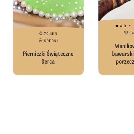
4.0
Ś
70 MIN
ŚREDNI
Wanilio
Pierniczki Świąteczne
bawarski
Serca
porzec