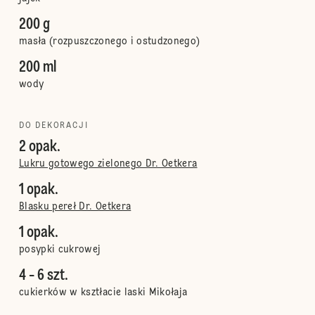
200 g
masła (rozpuszczonego i ostudzonego)
200 ml
wody
DO DEKORACJI
2 opak.
Lukru gotowego zielonego Dr. Oetkera
1 opak.
Blasku pereł Dr. Oetkera
1 opak.
posypki cukrowej
4 - 6 szt.
cukierków w ksztłacie laski Mikołaja