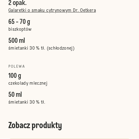
2 opak.
Galaretki o smaku cytrynowym Dr. Oetkera
65 - 70 g
biszkoptów
500 ml
śmietanki 30 % tł. (schłodzonej)
POLEWA
100 g
czekolady mlecznej
50 ml
śmietanki 30 % tł.
Zobacz produkty