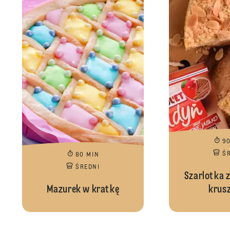
9
Ś
80 MIN
ŚREDNI
Szarlotka z
Mazurek w kratkę
krus