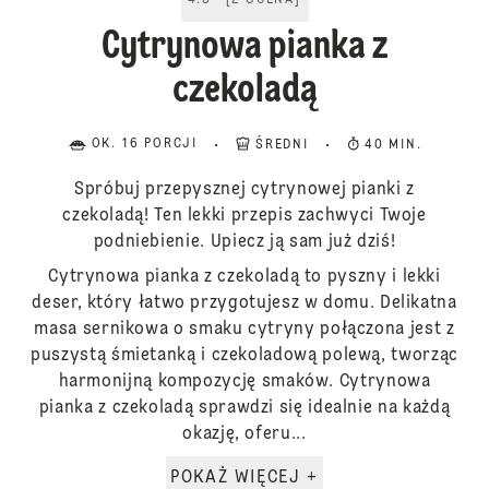
4.5
[
2
OCENA
]
Cytrynowa pianka z
czekoladą
OK. 16 PORCJI
ŚREDNI
40 MIN.
Spróbuj przepysznej cytrynowej pianki z
czekoladą! Ten lekki przepis zachwyci Twoje
podniebienie. Upiecz ją sam już dziś!
Cytrynowa pianka z czekoladą to pyszny i lekki
deser, który łatwo przygotujesz w domu. Delikatna
masa sernikowa o smaku cytryny połączona jest z
puszystą śmietanką i czekoladową polewą, tworząc
harmonijną kompozycję smaków. Cytrynowa
pianka z czekoladą sprawdzi się idealnie na każdą
okazję, oferu...
POKAŻ WIĘCEJ +