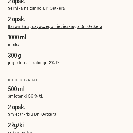
2 opak.
Sernika na zimno Dr. Oetkera
2 opak.
Barwnika spożywczego niebieskiego Dr. Oetkera
1000 ml
mleka
300 g
jogurtu naturalnego 2% tł.
DO DEKORACJI
500 ml
śmietanki 36 % tł.
2 opak.
Śmietan-fixu Dr. Oetkera
2 łyżki
cukru pudru