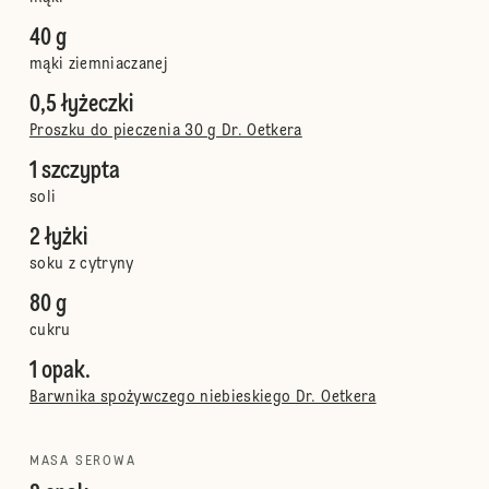
40 g
mąki ziemniaczanej
0,5 łyżeczki
Proszku do pieczenia 30 g Dr. Oetkera
1 szczypta
soli
2 łyżki
soku z cytryny
80 g
cukru
1 opak.
Barwnika spożywczego niebieskiego Dr. Oetkera
MASA SEROWA