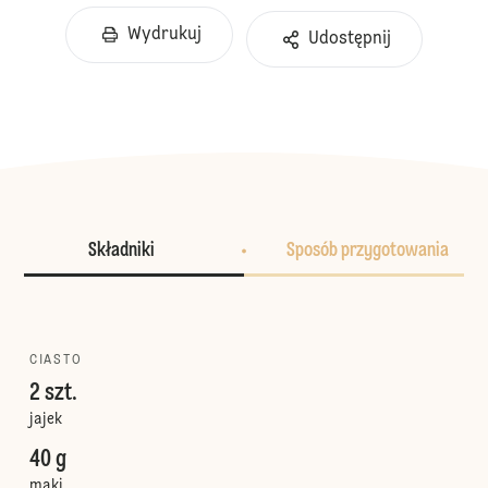
Wydrukuj
Udostępnij
Składniki
Sposób przygotowania
CIASTO
2 szt.
jajek
40 g
mąki