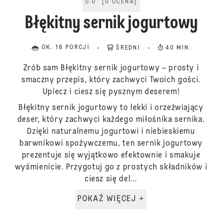
0.0
[
0
OCENA
]
Błękitny sernik jogurtowy
OK. 16 PORCJI
ŚREDNI
40 MIN.
Zrób sam Błękitny sernik jogurtowy – prosty i
smaczny przepis, który zachwyci Twoich gości.
Upiecz i ciesz się pysznym deserem!
Błękitny sernik jogurtowy to lekki i orzeźwiający
deser, który zachwyci każdego miłośnika sernika.
Dzięki naturalnemu jogurtowi i niebieskiemu
barwnikowi spożywczemu, ten sernik jogurtowy
prezentuje się wyjątkowo efektownie i smakuje
wyśmienicie. Przygotuj go z prostych składników i
ciesz się del...
POKAŻ WIĘCEJ +