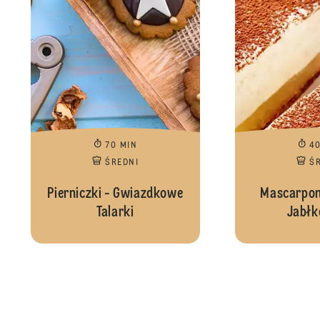
70 MIN
4
ŚREDNI
Ś
Pierniczki - Gwiazdkowe
Mascarpon
Talarki
Jabł