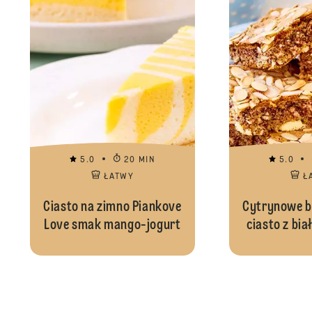
5.0
20 MIN
5.0
ŁATWY
Ł
Ciasto na zimno Piankove
Cytrynowe b
Love smak mango-jogurt
ciasto z bia