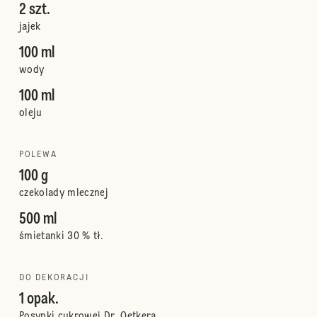
2 szt.
jajek
100 ml
wody
100 ml
oleju
POLEWA
100 g
czekolady mlecznej
500 ml
śmietanki 30 % tł.
DO DEKORACJI
1 opak.
Posypki cukrowej Dr. Oetkera