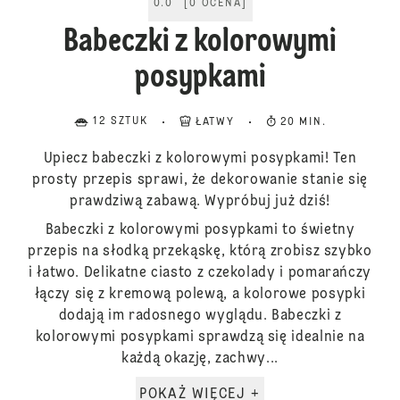
0.0
[
0
OCENA
]
Babeczki z kolorowymi
posypkami
12 SZTUK
ŁATWY
20 MIN.
Upiecz babeczki z kolorowymi posypkami! Ten
prosty przepis sprawi, że dekorowanie stanie się
prawdziwą zabawą. Wypróbuj już dziś!
Babeczki z kolorowymi posypkami to świetny
przepis na słodką przekąskę, którą zrobisz szybko
i łatwo. Delikatne ciasto z czekolady i pomarańczy
łączy się z kremową polewą, a kolorowe posypki
dodają im radosnego wyglądu. Babeczki z
kolorowymi posypkami sprawdzą się idealnie na
każdą okazję, zachwy...
POKAŻ WIĘCEJ +