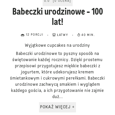
0.0
[
0
OCENA
]
Babeczki urodzinowe - 100
lat!
12 PORCJI
ŁATWY
40 MIN.
Wyjątkowe cupcakes na urodziny
Babeczki urodzinowe to pyszny sposób na
świętowanie każdej rocznicy. Dzięki prostemu
przepisowi przygotujesz miękkie babeczki z
jogurtem, które udekorujesz kremem
śmietankowym i cukrowymi perełkami. Babeczki
urodzinowe zachwycą smakiem i wyglądem
każdego gościa, a ich przygotowanie nie zajmie
duż...
POKAŻ WIĘCEJ +