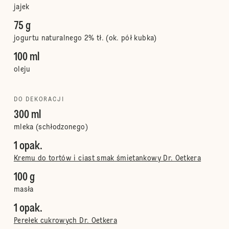
jajek
75 g
jogurtu naturalnego 2% tł. (ok. pół kubka)
100 ml
oleju
DO DEKORACJI
300 ml
mleka (schłodzonego)
1 opak.
Kremu do tortów i ciast smak śmietankowy Dr. Oetkera
100 g
masła
1 opak.
Perełek cukrowych Dr. Oetkera