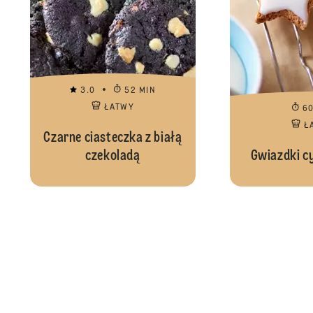
3.0
52 MIN
ŁATWY
6
Ł
Czarne ciasteczka z białą
czekoladą
Gwiazdki 