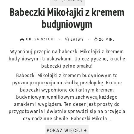
4.8
[
6
OCENA
]
Babeczki Mikołajki z kremem
budyniowym
OK. 24 SZTUKI
ŁATWY
20 MIN.
Wypróbuj przepis na babeczki Mikołajki z kremem
budyniowym i truskawkami. Upiecz pyszne, kruche
babeczki pełne smaku!
Babeczki Mikołajki z kremem budyniowym to
pyszna propozycja na słodką przekąskę. Kruche
babeczki wypełnione delikatnym kremem
budyniowym waniliowym zachwycą każdego
smakiem i wyglądem. Ten deser jest prosty do
przygotowania i świetnie sprawdzi się na przyjęcia
czy rodzinne chwile. Babeczki Mikoła...
POKAŻ WIĘCEJ +