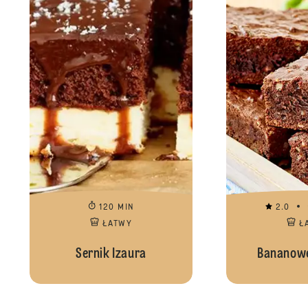
120 MIN
2.0
ŁATWY
Ł
Sernik Izaura
Bananowe