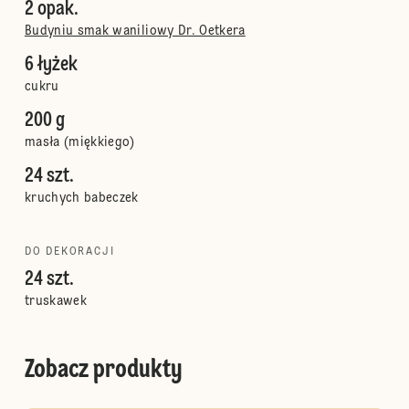
2 opak.
Budyniu smak waniliowy Dr. Oetkera
6 łyżek
cukru
200 g
masła (miękkiego)
24 szt.
kruchych babeczek
DO DEKORACJI
24 szt.
truskawek
Zobacz produkty