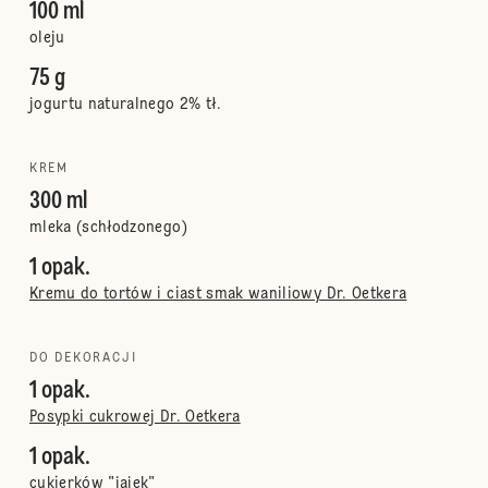
100 ml
oleju
75 g
jogurtu naturalnego 2% tł.
KREM
300 ml
mleka (schłodzonego)
1 opak.
Kremu do tortów i ciast smak waniliowy Dr. Oetkera
DO DEKORACJI
1 opak.
Posypki cukrowej Dr. Oetkera
1 opak.
cukierków "jajek"