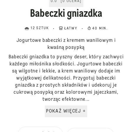
0.0
[
0
OCENA
]
Babeczki gniazdka
12 SZTUK
ŁATWY
40 MIN.
Jogurtowe babeczki z kremem waniliowym i
kwaśną posypką
Babeczki gniazdka to pyszny deser, który zachwyci
każdego miłośnika słodkości. Jogurtowe babeczki
są wilgotne i lekkie, a krem waniliowy dodaje im
wyjątkowej delikatności. Przygotuj babeczki
gniazdka z prostych składników i udekoruj je
cukrową posypką oraz kolorowymi jajeczkami,
tworząc efektowne...
POKAŻ WIĘCEJ +