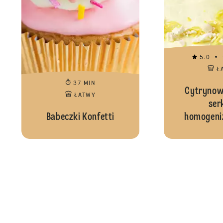
5.0
Ł
37 MIN
Cytrynowy
ŁATWY
ser
Babeczki Konfetti
homogeni