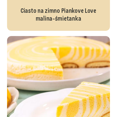
Ciasto na zimno Piankove Love
malina-śmietanka