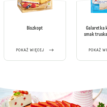
Biszkopt
Galaretka 
smak trusk
POKAŻ WIĘCEJ
POKAŻ W