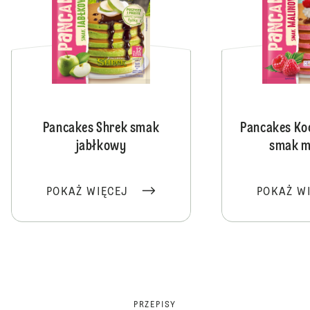
Pancakes Shrek smak
Pancakes Ko
jabłkowy
smak m
POKAŻ WIĘCEJ
POKAŻ W
PRZEPISY