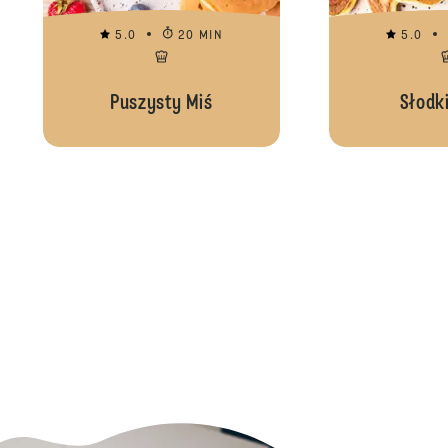
5.0
20 MIN
5.0
Puszysty Miś
Słodki