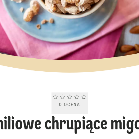
Current rating 0.0. Click to rate.
0
OCENA
iliowe chrupiące mig