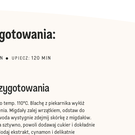
gotowania
:
IN
120
MIN
UPIECZ
:
rzygotowania
o temp. 110°C. Blachę z piekarnika wyłóż
nia. Migdały zalej wrzątkiem, odstaw do
woda wystygnie zdejmij skórkę z migdałów.
na sztywno, powoli dodawaj cukier i dokładnie
dodaj ekstrakt, cynamon i delikatnie