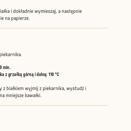
iałka i dokładnie wymieszaj, a następnie
e na papierze.
piekarnika.
0 min.
a z grzałką górną i dolną
:
110 °C
z białkiem wyjmij z piekarnika, wystudź i
 na mniejsze kawałki.