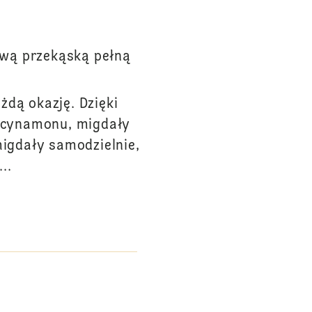
ową przekąską pełną
żdą okazję. Dzięki
i cynamonu, migdały
igdały samodzielnie,
..