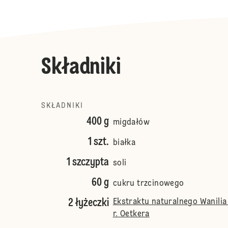
Składniki
SKŁADNIKI
400 g
migdałów
1 szt.
białka
1 szczypta
soli
60 g
cukru trzcinowego
2 łyżeczki
Ekstraktu naturalnego Wanili
r. Oetkera