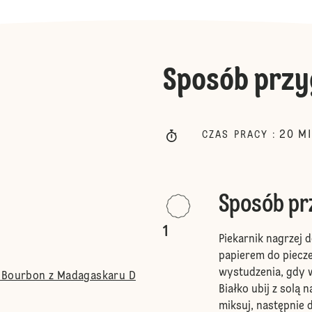
Sposób przy
20
M
CZAS PRACY
:
Sposób p
1
Piekarnik nagrzej d
papierem do piecze
wystudzenia, gdy 
a Bourbon z Madagaskaru D
Białko ubij z solą 
miksuj, następnie 