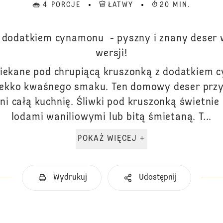
4 PORCJE
ŁATWY
20 MIN.
z dodatkiem cynamonu - pyszny i znany deser
wersji!
piekane pod chrupiącą kruszonką z dodatkiem 
 lekko kwaśnego smaku. Ten domowy deser przyg
ni całą kuchnię. Śliwki pod kruszonką świetnie 
lodami waniliowymi lub bitą śmietaną. T...
POKAŻ WIĘCEJ +
Wydrukuj
Udostępnij