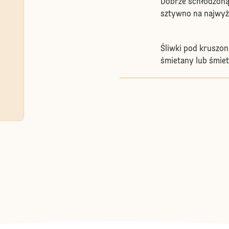
Dobrze schłodzoną
sztywno na najwyż
Śliwki pod kruszon
śmietany lub śmie