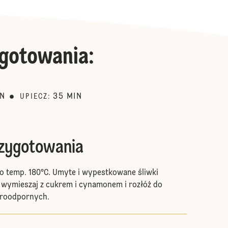
gotowania
:
IN
35
MIN
UPIECZ
:
rzygotowania
do temp. 180°C. Umyte i wypestkowane śliwki
, wymieszaj z cukrem i cynamonem i rozłóż do
żaroodpornych.