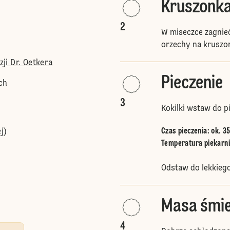
Kruszonk
2
W miseczce zagnieć
orzechy na kruszo
ji Dr. Oetkera
Pieczenie
ch
3
Kokilki wstaw do pi
Czas pieczenia: ok. 3
j)
Temperatura piekarnik
Odstaw do lekkiego
Masa śmi
4