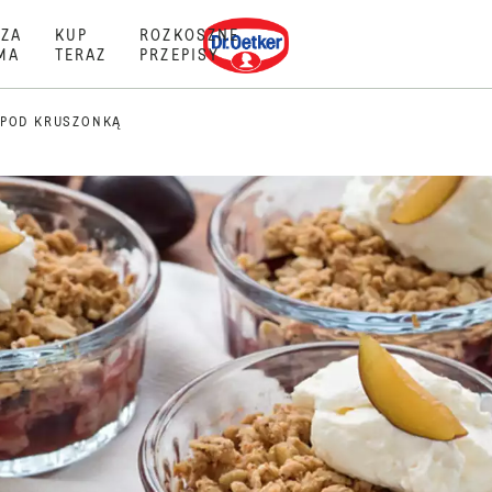
Dr. Oetker
ZA
KUP
ROZKOSZNE
MA
TERAZ
PRZEPISY
 POD KRUSZONKĄ