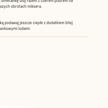
 śmietankę ubij razem z cukrem pudrem na
szych obrotach miksera.
ką podawaj jeszcze ciepłe z dodatkiem bitej
tankowymi lodami.