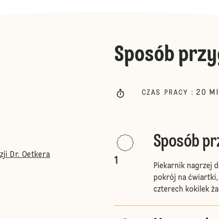
Sposób przy
20
M
CZAS PRACY
:
Sposób p
ji Dr. Oetkera
1
Piekarnik nagrzej 
pokrój na ćwiartki
czterech kokilek 