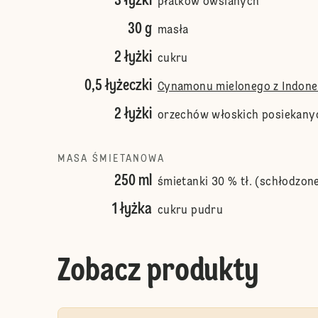
3 łyżki
płatków owsianych
30 g
masła
2 łyżki
cukru
0,5 łyżeczki
Cynamonu mielonego z Indonez
2 łyżki
orzechów włoskich posiekany
MASA ŚMIETANOWA
250 ml
śmietanki 30 % tł. (schłodzone
1 łyżka
cukru pudru
Zobacz produkty