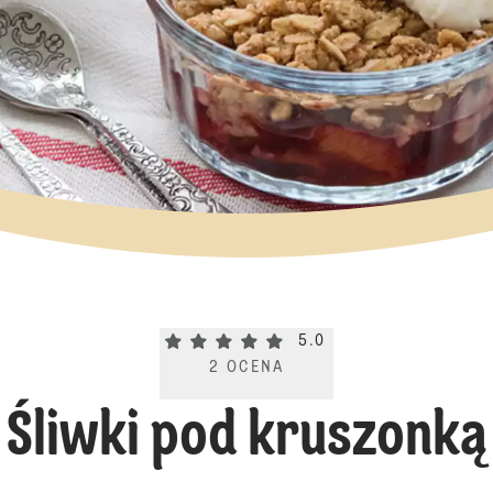
Current rating 5.0. Click to rate.
5.0
2
OCENA
Śliwki pod kruszonką