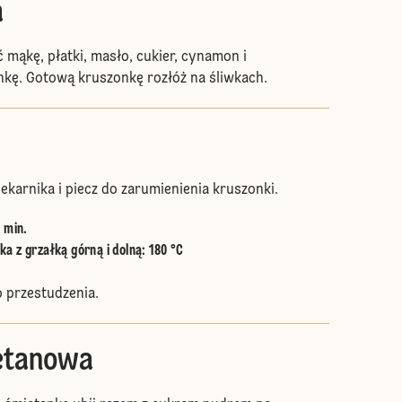
a
 mąkę, płatki, masło, cukier, cynamon i
nkę. Gotową kruszonkę rozłóż na śliwkach.
ekarnika i piecz do zarumienienia kruszonki.
5 min.
a z grzałką górną i dolną
:
180 °C
 przestudzenia.
etanowa