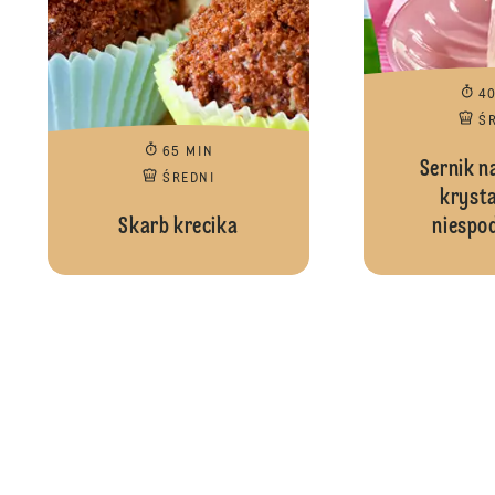
4
Ś
65 MIN
Sernik n
ŚREDNI
krysta
Skarb krecika
niespo