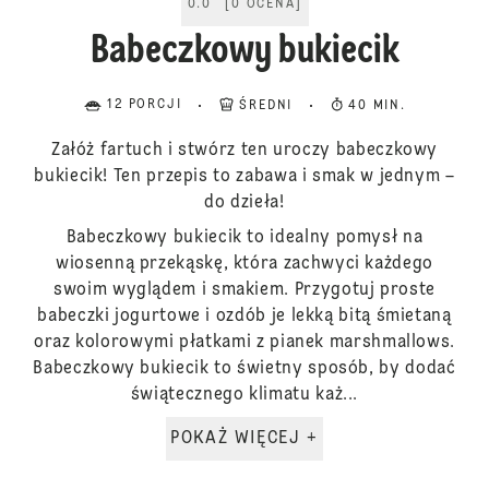
0.0
[
0
OCENA
]
Babeczkowy bukiecik
12 PORCJI
ŚREDNI
40 MIN.
Załóż fartuch i stwórz ten uroczy babeczkowy
bukiecik! Ten przepis to zabawa i smak w jednym –
do dzieła!
Babeczkowy bukiecik to idealny pomysł na
wiosenną przekąskę, która zachwyci każdego
swoim wyglądem i smakiem. Przygotuj proste
babeczki jogurtowe i ozdób je lekką bitą śmietaną
oraz kolorowymi płatkami z pianek marshmallows.
Babeczkowy bukiecik to świetny sposób, by dodać
świątecznego klimatu każ...
POKAŻ WIĘCEJ +