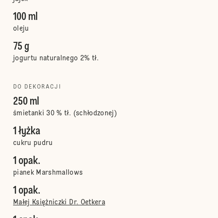
100 ml
oleju
75 g
jogurtu naturalnego 2% tł.
DO DEKORACJI
250 ml
śmietanki 30 % tł. (schłodzonej)
1 łyżka
cukru pudru
1 opak.
pianek Marshmallows
1 opak.
Małej Księżniczki Dr. Oetkera