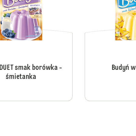
DUET smak borówka -
Budyń w
śmietanka