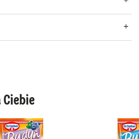
 Ciebie
Budyń smak banan