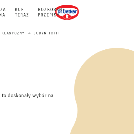
Dr. Oetker
ZA
KUP
ROZKOSZNE
MA
TERAZ
PRZEPISY
 KLASYCZNY
BUDYŃ TOFFI
e to doskonały wybór na