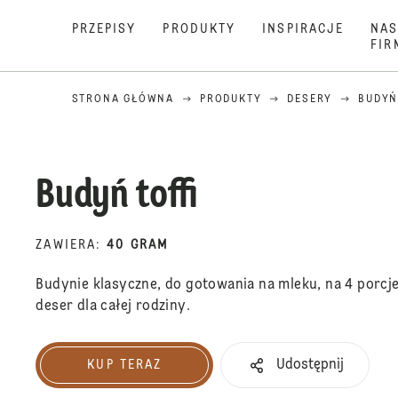
PRZEPISY
PRODUKTY
INSPIRACJE
NAS
FIR
STRONA GŁÓWNA
PRODUKTY
DESERY
BUDYŃ
Budyń toffi
ZAWIERA
:
40 GRAM
Budynie klasyczne, do gotowania na mleku, na 4 porcj
deser dla całej rodziny.
Udostępnij
KUP TERAZ
Kup teraz