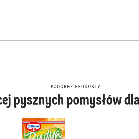
PODOBNE PRODUKTY
cej pysznych pomysłów dla
Budyń czekoladowy