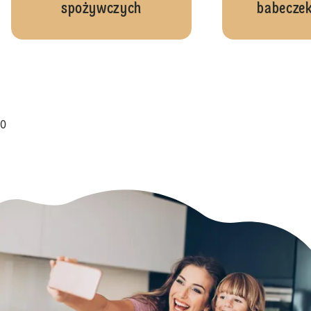
spożywczych
babeczek
0