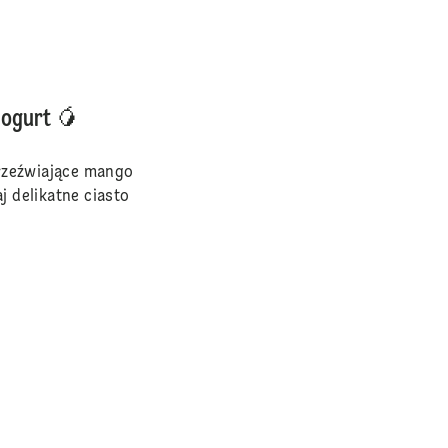
ogurt 🥭
rzeźwiające mango
j delikatne ciasto