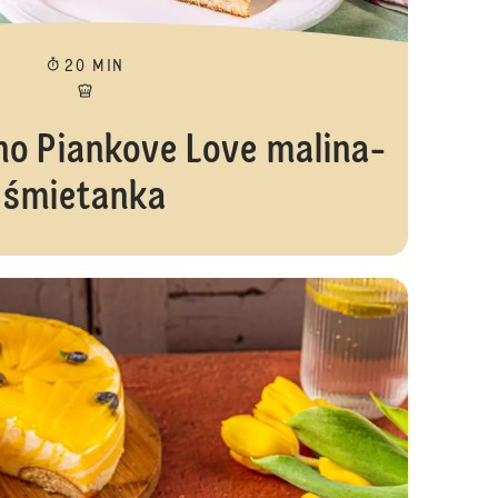
20 MIN
no Piankove Love malina-
śmietanka
Ciasto piankow