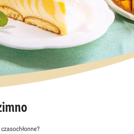
 zimno
ę czasochłonne?