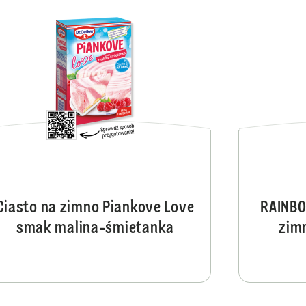
Ciasto na zimno Piankov
Ciasto na zimno Piankove Love
RAINBO
smak malina-śmietanka
zim