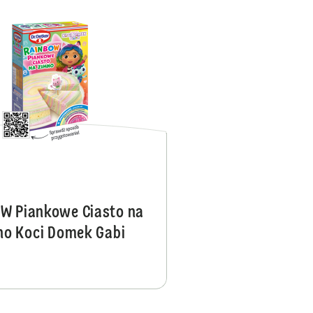
e Love smak mango-jogurt
Ciasto na zimno Piankove Love sma
W Piankowe Ciasto na
no Koci Domek Gabi