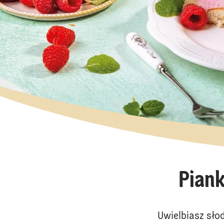
Piank
Uwielbiasz sło