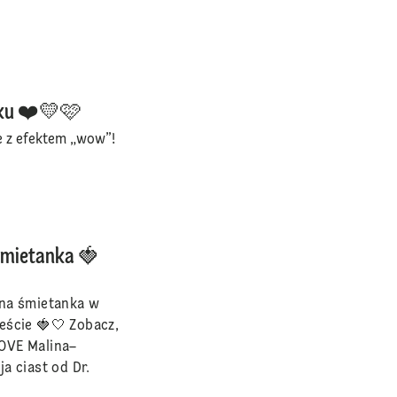
oku ❤️💛🩷
e z efektem „wow”!
Śmietanka 🍓
tna śmietanka w
eście 🍓🤍 Zobacz,
OVE Malina–
a ciast od Dr.