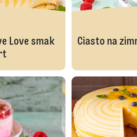
ve Love smak
Ciasto na zim
rt