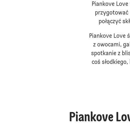
Piankove Love 
przygotować 
połączyć skł
Piankove Love św
z owocami, ga
spotkanie z bli
coś słodkiego,
Piankove Lo