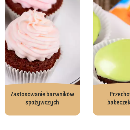
Zastosowanie barwników
Przech
spożywczych
babeczek